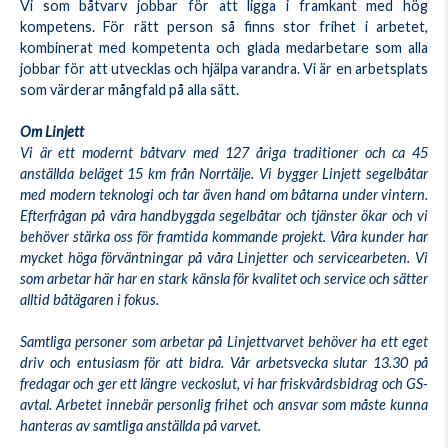
Vi som båtvarv jobbar för att ligga i framkant med hög
kompetens. För rätt person så finns stor frihet i arbetet,
kombinerat med kompetenta och glada medarbetare som alla
jobbar för att utvecklas och hjälpa varandra. Vi är en arbetsplats
som värderar mångfald på alla sätt.
Om Linjett
Vi är ett modernt båtvarv med 127 åriga traditioner och ca 45
anställda beläget 15 km från Norrtälje. Vi bygger Linjett segelbåtar
med modern teknologi och tar även hand om båtarna under vintern.
Efterfrågan på våra handbyggda segelbåtar och tjänster ökar och vi
behöver stärka oss för framtida kommande projekt. Våra kunder har
mycket höga förväntningar på våra Linjetter och servicearbeten. Vi
som arbetar här har en stark känsla för kvalitet och service och sätter
alltid båtägaren i fokus.
Samtliga personer som arbetar på Linjettvarvet behöver ha ett eget
driv och entusiasm för att bidra. Vår arbetsvecka slutar 13.30 på
fredagar och ger ett längre veckoslut, vi har friskvårdsbidrag och GS-
avtal. Arbetet innebär personlig frihet och ansvar som måste kunna
hanteras av samtliga anställda på varvet.