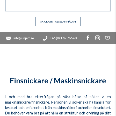
info@linjett.se
+46 (0) 176-766 60
Finsnickare / Maskinsnickare
I och med bra efterfrågan på våra båtar så söker vi en
maskinsnickare/finsnickare. Personen vi söker ska ha känsla för
kvalitet och erfarenhet från maskinsnickeri och/eller finsnickeri.
Du behöver vara bra på att hålla en struktur och ordning på ditt