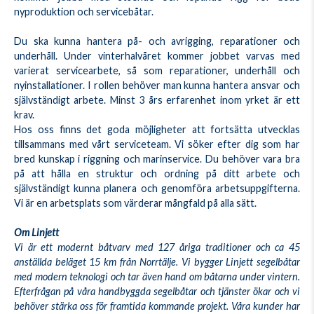
nyproduktion och servicebåtar.
Du ska kunna hantera på- och avrigging, reparationer och
underhåll. Under vinterhalvåret kommer jobbet varvas med
varierat servicearbete, så som reparationer, underhåll och
nyinstallationer. I rollen behöver man kunna hantera ansvar och
självständigt arbete. Minst 3 års erfarenhet inom yrket är ett
krav.
Hos oss finns det goda möjligheter att fortsätta utvecklas
tillsammans med vårt serviceteam. Vi söker efter dig som har
bred kunskap i riggning och marinservice. Du behöver vara bra
på att hålla en struktur och ordning på ditt arbete och
självständigt kunna planera och genomföra arbetsuppgifterna.
Vi är en arbetsplats som värderar mångfald på alla sätt.
Om Linjett
Vi är ett modernt båtvarv med 127 åriga traditioner och ca 45
anställda beläget 15 km från Norrtälje. Vi bygger Linjett segelbåtar
med modern teknologi och tar även hand om båtarna under vintern.
Efterfrågan på våra handbyggda segelbåtar och tjänster ökar och vi
behöver stärka oss för framtida kommande projekt. Våra kunder har