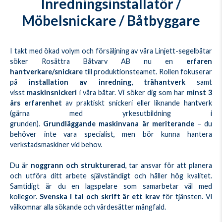
Inredningsinstallatör /
Möbelsnickare / Båtbyggare
I takt med ökad volym och försäljning av våra Linjett-segelbåtar
söker Rosättra Båtvarv AB nu en
erfaren
hantverkare/snickare
till produktionsteamet. Rollen fokuserar
på
installation av inredning, trähantverk
samt
visst
maskinsnickeri
i våra båtar. Vi söker dig som har
minst 3
års erfarenhet
av praktiskt snickeri eller liknande hantverk
(gärna med yrkesutbildning i
grunden).
Grundläggande maskinvana är meriterande
– du
behöver inte vara specialist, men bör kunna hantera
verkstadsmaskiner vid behov.
Du är
noggrann och strukturerad
, tar ansvar för att planera
och utföra ditt arbete självständigt och håller hög kvalitet.
Samtidigt är du en lagspelare som samarbetar väl med
kollegor.
Svenska i tal och skrift är ett krav
för tjänsten. Vi
välkomnar alla sökande och värdesätter mångfald.