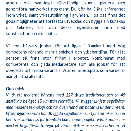
arbete, och samtidigt självständigt kunna planera och
genomföra hantverket noggrant. Du bör ha 3 års erfarenhet
inom yrket, samt yrkesutbildning i grunden. Hos oss finns det
goda möjligheter att fortsätta utvecklas och bygga sin kunskap
om tekniker, trä och dessa egenskaper ihop med
konstruktionen i våra båtar.
Vi som båtvarv jobbar för att ligga i framkant med hög
kompetens rörande marint snickeri och ytbehandling. För rätt
person så finns stor frihet i arbetet, kombinerat med
kompetenta och glada medarbetare som alla jobbar för att
utvecklas och hjälpa varandra. Vi är en arbetsplats som värderar
mångfald på alla sätt.
Om Linjett
Vi är ett modernt båtvarv med 127 åriga traditioner och ca 45
anställda beläget 15 km från Norrtälje. Vi bygger Linjett segelbåtar
med modern teknologi och tar även hand om båtarna under vintern.
Efterfrågan på våra handbyggda segelbåtar och tjänster ökar och vi
behöver stärka oss för framtida kommande projekt. Våra kunder har
mycket höga förväntningar på våra Linjetter och servicearbeten. Vi