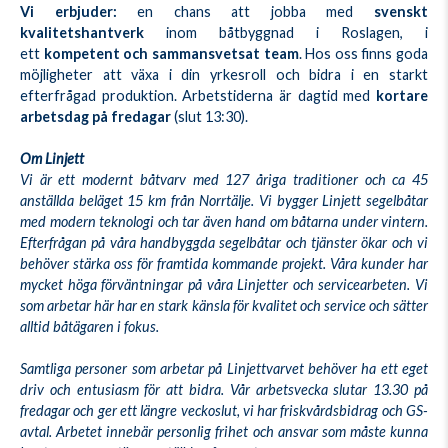
Vi erbjuder:
en chans att jobba med
svenskt
kvalitetshantverk
inom båtbyggnad i Roslagen, i
ett
kompetent och sammansvetsat team
. Hos oss finns goda
möjligheter att växa i din yrkesroll och bidra i en starkt
efterfrågad produktion. Arbetstiderna är dagtid med
kortare
arbetsdag på fredagar
(slut 13:30).
Om Linjett
Vi är ett modernt båtvarv med 127 åriga traditioner och ca 45
anställda beläget 15 km från Norrtälje. Vi bygger Linjett segelbåtar
med modern teknologi och tar även hand om båtarna under vintern.
Efterfrågan på våra handbyggda segelbåtar och tjänster ökar och vi
behöver stärka oss för framtida kommande projekt. Våra kunder har
mycket höga förväntningar på våra Linjetter och servicearbeten. Vi
som arbetar här har en stark känsla för kvalitet och service och sätter
alltid båtägaren i fokus.
Samtliga personer som arbetar på Linjettvarvet behöver ha ett eget
driv och entusiasm för att bidra. Vår arbetsvecka slutar 13.30 på
fredagar och ger ett längre veckoslut, vi har friskvårdsbidrag och GS-
avtal. Arbetet innebär personlig frihet och ansvar som måste kunna