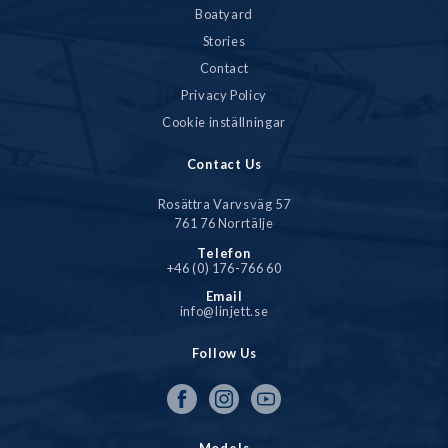
Boatyard
Stories
Contact
Privacy Policy
Cookie inställningar
Contact Us
Rosättra Varvsväg 57
761 76 Norrtälje
Telefon
+46 (0) 176-766 60
Email
info@linjett.se
Follow Us
Models