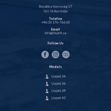
Rosättra Varvsväg 57
761 76 Norrtälje
Telefon
+46 (0) 176-766 60
Email
info@linjett.se
Follow Us
Models
Linjett 34
Linjett 36
Linjett 39
Linjett 43